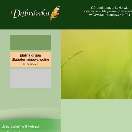
Ośrodek Leczenia Nerwic
i Zaburzeń Odżywiania „Dąbrówk
w Gliwicach (umowa z NFZ)
płatna grupa
długoterminowa wolne
miejsca!
„Dąbrówka” w Gliwicach