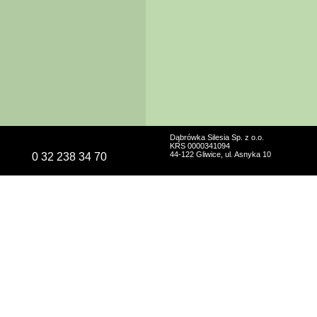
Dąbrówka Silesia Sp. z o.o.
KRS 0000341094
44-122 Gliwice, ul. Asnyka 10
0 32 238 34 70