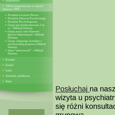
Aktualności
Oferta terapeutyczna w ramach
umowy z NFZ
Poradnia Leczenia Nerwic
Poradnia Zdrowia Psychicznego
Poradnia Psychologiczna
Grupa psychodynamiczna 3 m-
ce - Oddział Dzienny
Grupa pracy nad objawem
lękowo-depresyjnym -Oddział
Dzienny
Grupa wstępnego kontaktu z
psychoterapią grupową Oddział
dzienny
temat "asertywność" - Oddział
Dzienny
Kontakt
Zespół
Linki
Artykuły, publikacje
Staże
Posłuchaj
na nasz
wizyta u psychiat
się różni konsulta
grupowa.