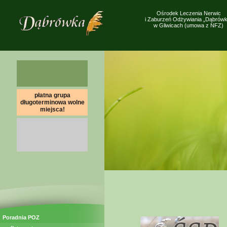
Ośrodek Leczenia Nerwic
i Zaburzeń Odżywiania „Dąbrówk
w Gliwicach (umowa z NFZ)
płatna grupa
długoterminowa wolne
miejsca!
Poradnia POZ