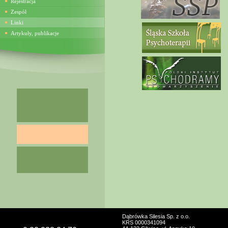
Rejestracja
Zespół
Linki
Artykuły, publikacje
Dąbrówka Silesia Sp. z o.o.
KRS 0000341094